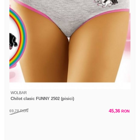
WOLBAR
Chilot clasic FUNNY 2502 (pisici)
45,36
69,78
RON
RON