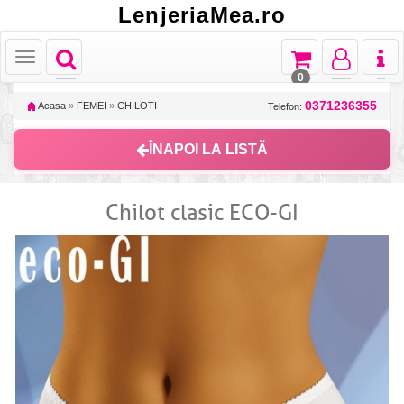
LenjeriaMea.ro
Toggle
Toggle
Toggle
Toggl
Toggle
navigation
navigation
navigation
naviga
navigation
0
0371236355
Acasa
»
FEMEI
»
CHILOTI
Telefon:
ÎNAPOI LA LISTĂ
Chilot clasic ECO-GI