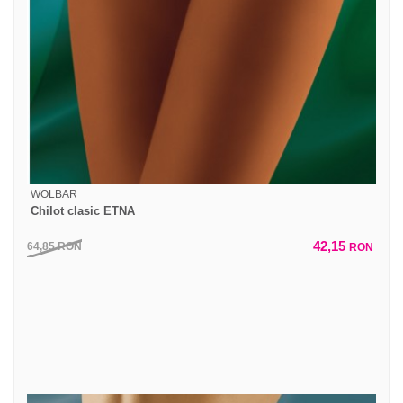
WOLBAR
Chilot clasic ETNA
42,15
64,85
RON
RON