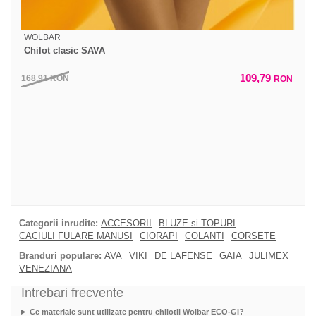
WOLBAR
Chilot clasic SAVA
109,79
168,91
RON
RON
Categorii inrudite:
ACCESORII
BLUZE si TOPURI
CACIULI FULARE MANUSI
CIORAPI
COLANTI
CORSETE
Branduri populare:
AVA
VIKI
DE LAFENSE
GAIA
JULIMEX
VENEZIANA
Intrebari frecvente
Ce materiale sunt utilizate pentru chilotii Wolbar ECO-GI?