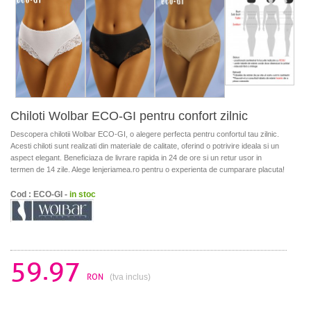
Chiloti Wolbar ECO-GI pentru confort zilnic
Descopera chilotii Wolbar ECO-GI, o alegere perfecta pentru confortul tau zilnic.
Acesti chiloti sunt realizati din materiale de calitate, oferind o potrivire ideala si un
aspect elegant. Beneficiaza de livrare rapida in 24 de ore si un retur usor in
termen de 14 zile. Alege lenjeriamea.ro pentru o experienta de cumparare placuta!
Cod : ECO-GI -
in stoc
59.97
RON
(tva inclus)