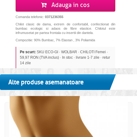
Adauga in cos
Comanda telefonic:
0371236355
Chilot clasic de dama, extrem de confortabil, confectionat din
bumbac ecologic si adaos de fibre elastice. Chilotul este
infrumusetat pe partea frontala cu insertii din dantela.
Compozitie: 90% Bumbac, 7% Elastan , 3% Poliamida
Pe scurt:
SKU ECO-GI · WOLBAR · CHILOTI Femei ·
59,97 RON (TVA inclus) · In stoc · livrare 1-7 zile · retur
14 zile
Alte produse asemanatoare