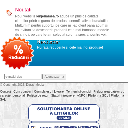
Noutati
Noul website
lenjeriamea.ro
aduce un plus de calitate
clientilor printr-o gama de produse semnificativ imbunatatita.
Multumim pentru suportul pe care ni l-ati oferit pana acum si
va invitam sa descoperiti probabil cele mai frumoase modele
de chiloti, pe care le-am selectat cu grija special pentru voi.
Newsletter
Nu rata reducerile si cele mai noi produse!
© Copyright 2026, Duras Media
Contact
|
Cum cumpar
|
Cum platesc
|
Livrare
|
Termeni si conditii
|
Prelucrarea datelor cu
caracter personal
|
Politica de retur
|
Sfaturi intretinere
|
ANPC
|
Platforma SOL
|
Platforma
SAL