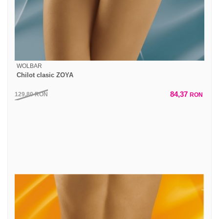
WOLBAR
Chilot clasic ZOYA
84,37
129,80
RON
RON