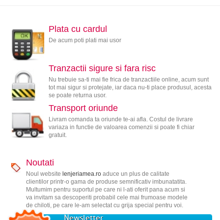
Plata cu cardul
De acum poti plati mai usor
Tranzactii sigure si fara risc
Nu trebuie sa-ti mai fie frica de tranzactiile online, acum sunt
tot mai sigur si protejate, iar daca nu-ti place produsul, acesta
se poate returna usor.
Transport oriunde
Livram comanda ta oriunde te-ai afla. Costul de livrare
variaza in functie de valoarea comenzii si poate fi chiar
gratuit.
Noutati
Noul website
lenjeriamea.ro
aduce un plus de calitate
clientilor printr-o gama de produse semnificativ imbunatatita.
Multumim pentru suportul pe care ni l-ati oferit pana acum si
va invitam sa descoperiti probabil cele mai frumoase modele
de chiloti, pe care le-am selectat cu grija special pentru voi.
Newsletter