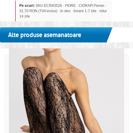
Pe scurt:
SKU ECR83526 · FIORE · CIORAPI Femei ·
31,70 RON (TVA inclus) · In stoc · livrare 1-7 zile · retur
14 zile
Alte produse asemanatoare