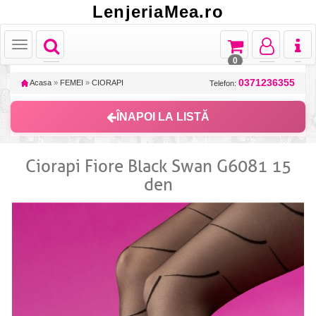
LenjeriaMea.ro
Toggle
Toggle
Toggle
Toggl
Toggle
navigation
navigation
navigation
naviga
navigation
0
0371236355
Acasa
»
FEMEI
»
CIORAPI
Telefon:
ÎNAPOI LA LISTĂ
Ciorapi Fiore Black Swan G6081 15
den