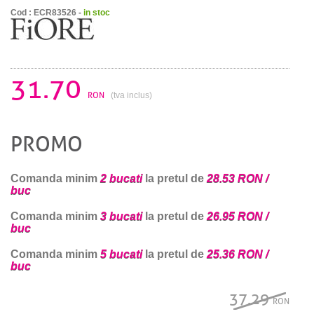
Cod : ECR83526 -
in stoc
31.70
RON
(tva inclus)
PROMO
Comanda minim
2 bucati
la pretul de
28.53 RON /
buc
Comanda minim
3 bucati
la pretul de
26.95 RON /
buc
Comanda minim
5 bucati
la pretul de
25.36 RON /
buc
37.29
RON