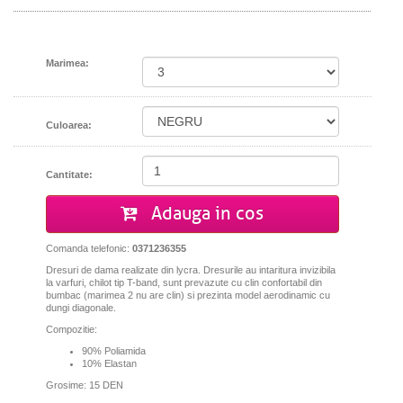
Marimea:
Culoarea:
Cantitate:
Adauga in cos
Comanda telefonic:
0371236355
Dresuri de dama realizate din lycra. Dresurile au intaritura invizibila
la varfuri, chilot tip T-band, sunt prevazute cu clin confortabil din
bumbac (marimea 2 nu are clin) si prezinta model aerodinamic cu
dungi diagonale.
Compozitie:
90% Poliamida
10% Elastan
Grosime: 15 DEN