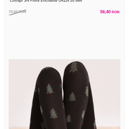
Ciorapi 3/4 Fiore Enchante O4114 20 den
56,40
70,50
RON
RON