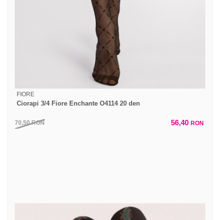
FIORE
Ciorapi 3/4 Fiore Enchante O4114 20 den
56,40
70,50
RON
RON