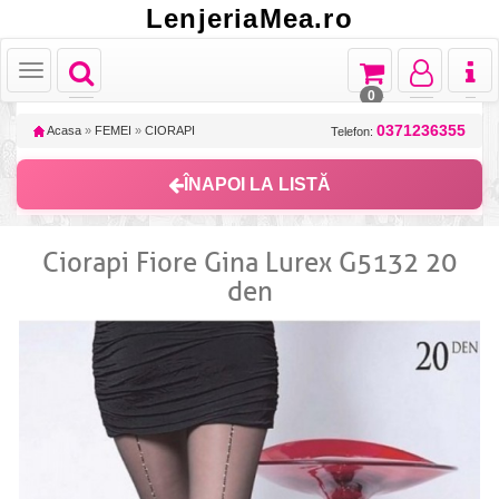
LenjeriaMea.ro
Toggle
Toggle
Toggle
Toggl
Toggle
navigation
navigation
navigation
naviga
navigation
0
0371236355
Acasa
»
FEMEI
»
CIORAPI
Telefon:
ÎNAPOI LA LISTĂ
Ciorapi Fiore Gina Lurex G5132 20
den