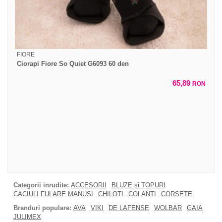
FIORE
Ciorapi Fiore So Quiet G6093 60 den
65,89
RON
Categorii inrudite:
ACCESORII
BLUZE si TOPURI
CACIULI FULARE MANUSI
CHILOTI
COLANTI
CORSETE
Branduri populare:
AVA
VIKI
DE LAFENSE
WOLBAR
GAIA
JULIMEX