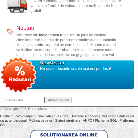
Livram comanda ta oriunde te-ai afla. Costul de livrare
variaza in functie de valoarea comenzii si poate fi chiar
gratuit.
Noutati
Noul website
lenjeriamea.ro
aduce un plus de calitate
clientilor printr-o gama de produse semnificativ imbunatatita.
Multumim pentru suportul pe care ni l-ati oferit pana acum si
va invitam sa descoperiti probabil cele mai frumoase modele
de chiloti, pe care le-am selectat cu grija special pentru voi.
Newsletter
Nu rata reducerile si cele mai noi produse!
© Copyright 2026, Duras Media
Contact
|
Cum cumpar
|
Cum platesc
|
Livrare
|
Termeni si conditii
|
Prelucrarea datelor cu
caracter personal
|
Politica de retur
|
Sfaturi intretinere
|
ANPC
|
Platforma SOL
|
Platforma
SAL