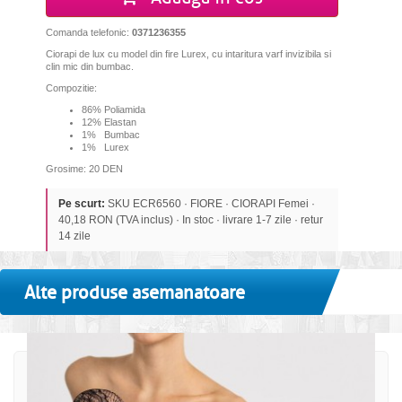
Comanda telefonic:
0371236355
Ciorapi de lux cu model din fire Lurex, cu intaritura varf invizibila si
clin mic din bumbac.
Compozitie:
86% Poliamida
12% Elastan
1% Bumbac
1% Lurex
Grosime: 20 DEN
Pe scurt:
SKU ECR6560 · FIORE · CIORAPI Femei ·
40,18 RON (TVA inclus) · In stoc · livrare 1-7 zile · retur
14 zile
Alte produse asemanatoare