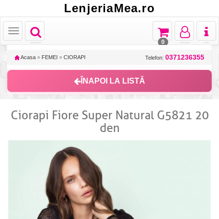
LenjeriaMea.ro
Toggle
Toggle
Toggle
Toggl
Toggle
navigation
navigation
navigation
naviga
navigation
0
0371236355
Acasa
»
FEMEI
»
CIORAPI
Telefon:
ÎNAPOI LA LISTĂ
Ciorapi Fiore Super Natural G5821 20
den