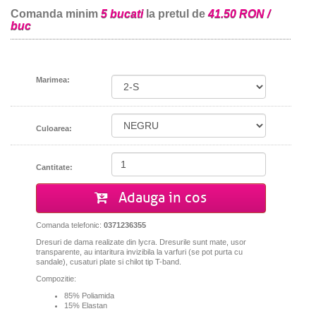
Comanda minim
5 bucati
la pretul de
41.50 RON /
buc
Marimea:
Culoarea:
Cantitate:
Adauga in cos
Comanda telefonic:
0371236355
Dresuri de dama realizate din lycra. Dresurile sunt mate, usor
transparente, au intaritura invizibila la varfuri (se pot purta cu
sandale), cusaturi plate si chilot tip T-band.
Compozitie:
85% Poliamida
15% Elastan