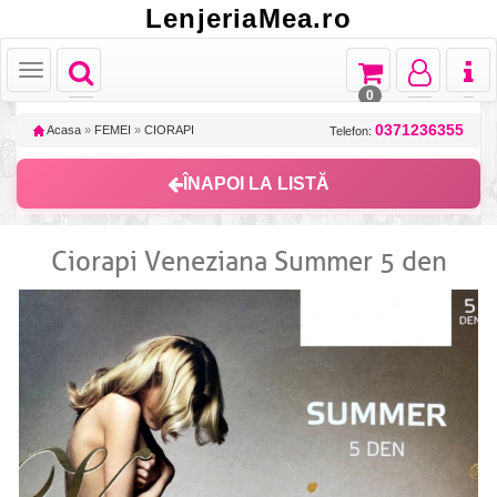
LenjeriaMea.ro
Toggle
Toggle
Toggle
Toggl
Toggle
navigation
navigation
navigation
naviga
navigation
0
0371236355
Acasa
»
FEMEI
»
CIORAPI
Telefon:
ÎNAPOI LA LISTĂ
Ciorapi Veneziana Summer 5 den