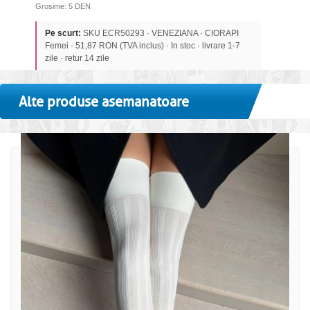
Grosime: 5 DEN
Pe scurt:
SKU ECR50293 · VENEZIANA · CIORAPI
Femei · 51,87 RON (TVA inclus) · In stoc · livrare 1-7
zile · retur 14 zile
Alte produse asemanatoare