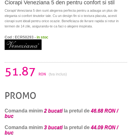
Ciorapi Veneziana 5 den pentru confort si stil
Ciorapii Veneziana 5 den sunt alegerea perfecta pentru a adauga un plus de
eleganta si confort tinutelor tale. Cu un design fin si o textura placuta, acesti
ciorapi sunt ideali pentru orice ocazie. Beneficiaza de livrare rapida si retur in
termen de 14 zile, asigurandu-te ca faci o alegere inspirata.
Cod : ECR50293 -
in stoc
51.87
RON
(tva inclus)
PROMO
Comanda minim
2 bucati
la pretul de
46.68 RON /
buc
Comanda minim
3 bucati
la pretul de
44.09 RON /
buc