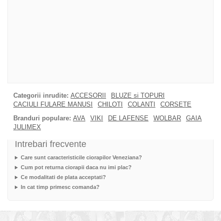
Categorii inrudite:
ACCESORII
BLUZE si TOPURI
CACIULI FULARE MANUSI
CHILOTI
COLANTI
CORSETE
Branduri populare:
AVA
VIKI
DE LAFENSE
WOLBAR
GAIA
JULIMEX
Intrebari frecvente
Care sunt caracteristicile ciorapilor Veneziana?
Cum pot returna ciorapii daca nu imi plac?
Ce modalitati de plata acceptati?
In cat timp primesc comanda?