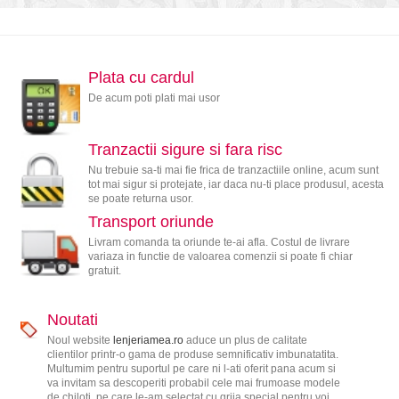
Plata cu cardul
De acum poti plati mai usor
Tranzactii sigure si fara risc
Nu trebuie sa-ti mai fie frica de tranzactiile online, acum sunt
tot mai sigur si protejate, iar daca nu-ti place produsul, acesta
se poate returna usor.
Transport oriunde
Livram comanda ta oriunde te-ai afla. Costul de livrare
variaza in functie de valoarea comenzii si poate fi chiar
gratuit.
Noutati
Noul website
lenjeriamea.ro
aduce un plus de calitate
clientilor printr-o gama de produse semnificativ imbunatatita.
Multumim pentru suportul pe care ni l-ati oferit pana acum si
va invitam sa descoperiti probabil cele mai frumoase modele
de chiloti, pe care le-am selectat cu grija special pentru voi.