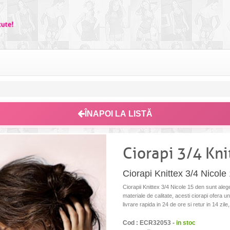
ÎNAPOI LA LISTĂ
Ciorapi 3/4 Kni
Ciorapi Knittex 3/4 Nicole
Ciorapii Knittex 3/4 Nicole 15 den sunt alege
materiale de calitate, acesti ciorapi ofera u
livrare rapida in 24 de ore si retur in 14 zile
Cod : ECR32053 -
in stoc