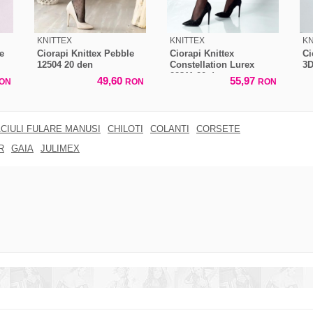
KNITTEX
KNITTEX
KN
te
Ciorapi Knittex Pebble
Ciorapi Knittex
Ci
12504 20 den
Constellation Lurex
3D
22311 20 den
49,60
55,97
ON
RON
RON
CIULI FULARE MANUSI
CHILOTI
COLANTI
CORSETE
R
GAIA
JULIMEX