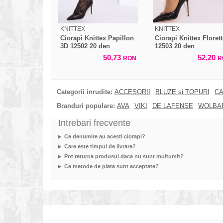
KNITTEX
KNITTEX
Ciorapi Knittex Papillon
Ciorapi Knittex Floret
3D 12502 20 den
12503 20 den
50,73
52,20
RON
R
Categorii inrudite:
ACCESORII
BLUZE si TOPURI
CA
Branduri populare:
AVA
VIKI
DE LAFENSE
WOLBA
Intrebari frecvente
Ce denumire au acesti ciorapi?
Care este timpul de livrare?
Pot returna produsul daca nu sunt multumit?
Ce metode de plata sunt acceptate?