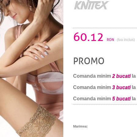
60.12
RON
(tva inclus)
PROMO
Comanda minim
2 bucati
la
Comanda minim
3 bucati
la
Comanda minim
5 bucati
la
Marimea: