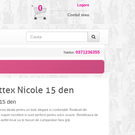
Logare
0
Contul meu
0371236355
Telefon:
ttex Nicole 15 den
 15 den
rea ideala pentru un look elegant si confortabil. Realizati din
n suport excelent si sunt perfecti pentru orice ocazie. Beneficiaza de
, astfel incat sa te bucuri de cumparaturi fara griji.