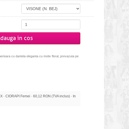
dauga in cos
uperioara cu dantela eleganta cu motiv floral, prevazuta pe
· CIORAPI Femei · 60,12 RON (TVA inclus) · In