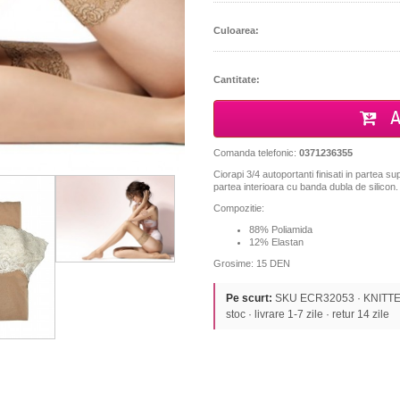
Culoarea:
Cantitate:
A
Comanda telefonic:
0371236355
Ciorapi 3/4 autoportanti finisati in partea s
partea interioara cu banda dubla de silicon.
Compozitie:
88% Poliamida
12% Elastan
Grosime: 15 DEN
Pe scurt:
SKU ECR32053 · KNITTEX 
stoc · livrare 1-7 zile · retur 14 zile