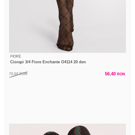
FIORE
Ciorapi 3/4 Fiore Enchante O4114 20 den
56,40
70,50
RON
RON