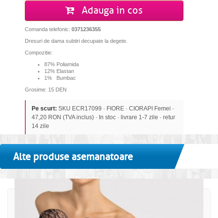
Adauga in cos
Comanda telefonic:
0371236355
Dresuri de dama subtiri decupate la degete.
Compozitie:
87% Poliamida
12% Elastan
1% Bumbac
Grosime: 15 DEN
Pe scurt:
SKU ECR17099 · FIORE · CIORAPI Femei ·
47,20 RON (TVA inclus) · In stoc · livrare 1-7 zile · retur
14 zile
Alte produse asemanatoare