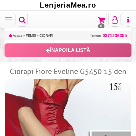
LenjeriaMea.ro
Toggle
Toggle
Toggle
Toggl
Toggle
navigation
navigation
navigation
naviga
navigation
0
0371236355
Acasa
»
FEMEI
»
CIORAPI
Telefon:
ÎNAPOI LA LISTĂ
Ciorapi Fiore Eveline G5450 15 den