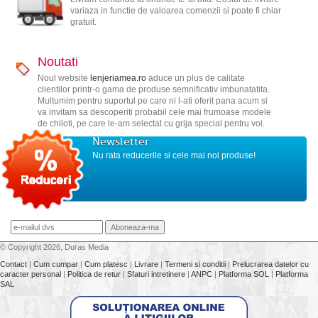
variaza in functie de valoarea comenzii si poate fi chiar
gratuit.
Noutati
Noul website
lenjeriamea.ro
aduce un plus de calitate
clientilor printr-o gama de produse semnificativ imbunatatita.
Multumim pentru suportul pe care ni l-ati oferit pana acum si
va invitam sa descoperiti probabil cele mai frumoase modele
de chiloti, pe care le-am selectat cu grija special pentru voi.
Newsletter
Nu rata reducerile si cele mai noi produse!
© Copyright 2026, Duras Media
Contact
|
Cum cumpar
|
Cum platesc
|
Livrare
|
Termeni si conditii
|
Prelucrarea datelor cu
caracter personal
|
Politica de retur
|
Sfaturi intretinere
|
ANPC
|
Platforma SOL
|
Platforma
SAL