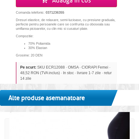
Adauga in cos
Comanda telefonic:
0371236355
Dresuri elastice, de relaxare, semi-lucioase, cu presiune graduala,
perfecte pentru persoanele care se confrunta cu oboseala sau
umflarea picioarelor, cu clin mic si cusaturi plate.
Compozitie:
70% Poliamida
30% Elastan
Grosime: 20 DEN
Pe scurt:
SKU ECR12088 · OMSA · CIORAPI Femei ·
48,52 RON (TVA inclus) · In stoc · livrare 1-7 zile · retur
14 zile
Alte produse asemanatoare