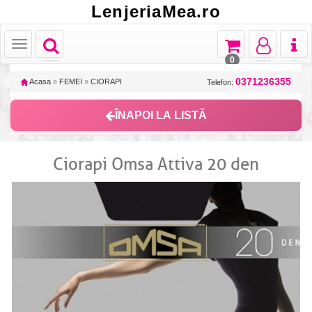
LenjeriaMea.ro
Toggle
Toggle
Toggle
Toggl
Toggle
navigation
navigation
navigation
naviga
navigation
0
0371236355
Acasa
»
FEMEI
»
CIORAPI
Telefon:
ÎNAPOI LA LISTĂ
Ciorapi Omsa Attiva 20 den