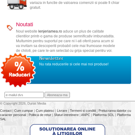
variaza in functie de valoarea comenzii si poate fi chiar
gratuit.
Noutati
Noul website
lenjeriamea.ro
aduce un plus de calitate
clientilor printr-o gama de produse semnificativ imbunatatita.
Multumim pentru suportul pe care ni l-ati oferit pana acum si
va invitam sa descoperiti probabil cele mai frumoase modele
de chiloti, pe care le-am selectat cu grija special pentru voi.
Newsletter
Nu rata reducerile si cele mai noi produse!
© Copyright 2026, Duras Media
Contact
|
Cum cumpar
|
Cum platesc
|
Livrare
|
Termeni si conditii
|
Prelucrarea datelor cu
caracter personal
|
Politica de retur
|
Sfaturi intretinere
|
ANPC
|
Platforma SOL
|
Platforma
SAL