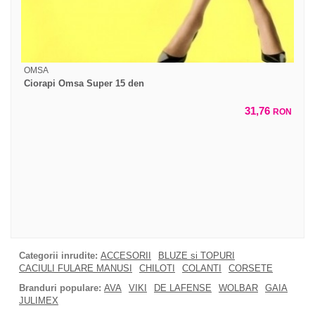
OMSA
Ciorapi Omsa Super 15 den
31,76
RON
Categorii inrudite:
ACCESORII
BLUZE si TOPURI
CACIULI FULARE MANUSI
CHILOTI
COLANTI
CORSETE
Branduri populare:
AVA
VIKI
DE LAFENSE
WOLBAR
GAIA
JULIMEX