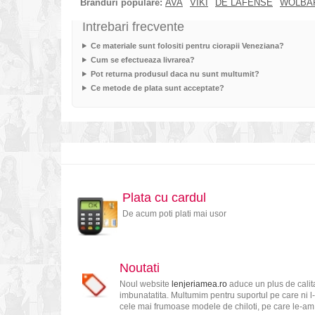
Branduri populare:
AVA
VIKI
DE LAFENSE
WOLBA
Intrebari frecvente
Ce materiale sunt folositi pentru ciorapii Veneziana?
Cum se efectueaza livrarea?
Pot returna produsul daca nu sunt multumit?
Ce metode de plata sunt acceptate?
Plata cu cardul
De acum poti plati mai usor
Noutati
Noul website
lenjeriamea.ro
aduce un plus de calita
imbunatatita. Multumim pentru suportul pe care ni l-
cele mai frumoase modele de chiloti, pe care le-am s