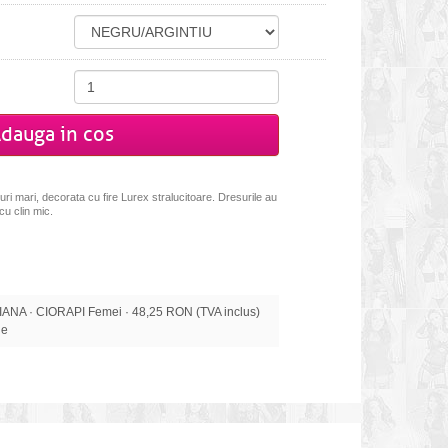
dauga in cos
ri mari, decorata cu fire Lurex stralucitoare. Dresurile au
cu clin mic.
A · CIORAPI Femei · 48,25 RON (TVA inclus)
le