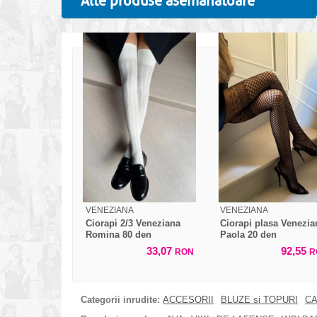
Alte produse asemanatoare
VENEZIANA
VENEZIANA
Ciorapi 2/3 Veneziana
Ciorapi plasa Venezia
Romina 80 den
Paola 20 den
33,07
92,55
RON
R
Categorii inrudite:
ACCESORII
BLUZE si TOPURI
CA