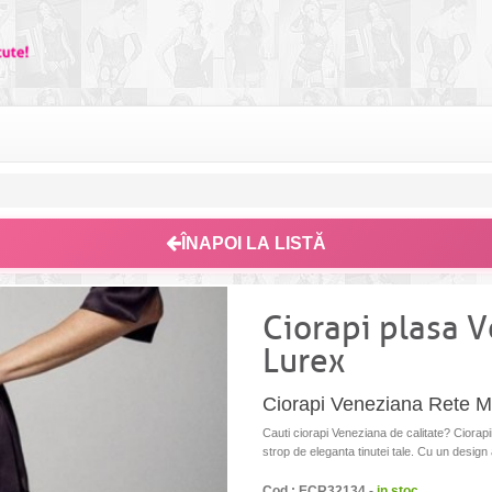
ÎNAPOI LA LISTĂ
Ciorapi plasa 
Lurex
Ciorapi Veneziana Rete M
Cauti ciorapi Veneziana de calitate? Ciora
strop de eleganta tinutei tale. Cu un design 
Cod : ECR32134 -
in stoc