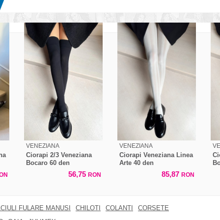
VENEZIANA
VENEZIANA
V
na
Ciorapi 2/3 Veneziana
Ciorapi Veneziana Linea
Ci
Bocaro 60 den
Arte 40 den
Bo
56,75
85,87
ON
RON
RON
CIULI FULARE MANUSI
CHILOTI
COLANTI
CORSETE