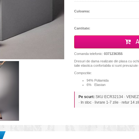
Culoarea:
Cantitate:
A
Comanda telefonic:
0371236355
Dresuri de dama realizate din plasa cu ochiu
talie elastica confortabila si sunt prevazute 
Compozitie:
94% Poliamida
6% Elastan
Pe scurt:
SKU ECR32134 · VENEZIAN
· In stoc · livrare 1-7 zile · retur 14 zi