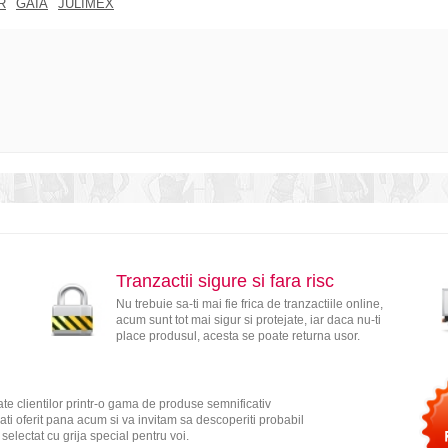
R
GAIA
JULIMEX
Tranzactii sigure si fara risc
Nu trebuie sa-ti mai fie frica de tranzactiile online,
acum sunt tot mai sigur si protejate, iar daca nu-ti
place produsul, acesta se poate returna usor.
te clientilor printr-o gama de produse semnificativ
ati oferit pana acum si va invitam sa descoperiti probabil
electat cu grija special pentru voi.