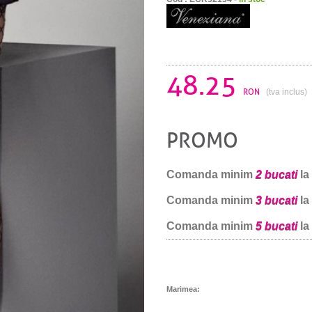
48.25
RON
(tva inclus)
PROMO
Comanda minim
2 bucati
la
Comanda minim
3 bucati
la
Comanda minim
5 bucati
la
Marimea: