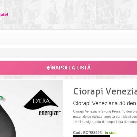
ÎNAPOI LA LISTĂ
Ciorapi Venezi
Ciorapi Veneziana 40 den 
Ciorapii Veneziana Strong Press 40 den ofer
materiale de calitate, acestia sunt ideali pe
14 zile, asigurandu-ti o experienta de cumpar
Cod : ECR88993 -
in stoc