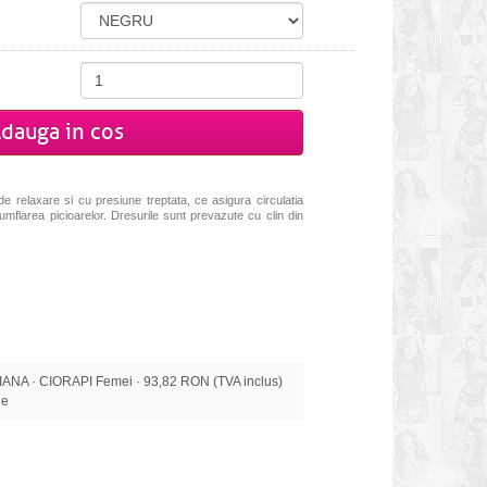
dauga in cos
e relaxare si cu presiune treptata, ce asigura circulatia
umflarea picioarelor. Dresurile sunt prevazute cu clin din
A · CIORAPI Femei · 93,82 RON (TVA inclus)
le