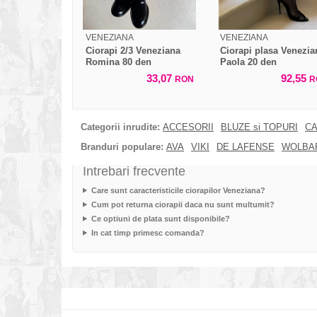
VENEZIANA
VENEZIANA
Ciorapi 2/3 Veneziana
Ciorapi plasa Venezia
Romina 80 den
Paola 20 den
33,07
92,55
RON
R
Categorii inrudite:
ACCESORII
BLUZE si TOPURI
CA
Branduri populare:
AVA
VIKI
DE LAFENSE
WOLBA
Intrebari frecvente
Care sunt caracteristicile ciorapilor Veneziana?
Cum pot returna ciorapii daca nu sunt multumit?
Ce optiuni de plata sunt disponibile?
In cat timp primesc comanda?