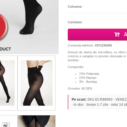
Culoarea:
Cantitate:
A
Comanda telefonic:
0371236355
Dresuri de dama din microfibra, cu efect d
corecta a sangelui si previne oboseala si 
bumbac.
Compozitie:
74% Poliamida
23% Elastan
3% Bumbac
Grosime: 40 DEN
Pe scurt:
SKU ECR88993 · VENEZIAN
· In stoc · livrare 1-7 zile · retur 14 zi