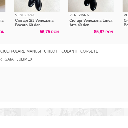
VENEZIANA
VENEZIANA
V
na
Ciorapi 2/3 Veneziana
Ciorapi Veneziana Linea
Ci
Bocaro 60 den
Arte 40 den
Bo
56,75
85,87
ON
RON
RON
CIULI FULARE MANUSI
CHILOTI
COLANTI
CORSETE
R
GAIA
JULIMEX