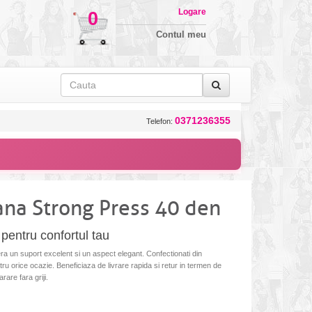
Logare
0
Contul meu
0371236355
Telefon:
ana Strong Press 40 den
pentru confortul tau
a un suport excelent si un aspect elegant. Confectionati din
ntru orice ocazie. Beneficiaza de livrare rapida si retur in termen de
are fara griji.