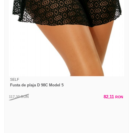
SELF
Fusta de plaja D 98C Model 5
82,11
117,30
RON
RON