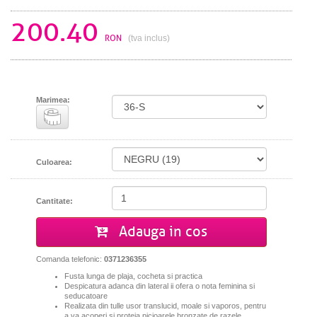
200.40
RON
(tva inclus)
Marimea:
Culoarea:
Cantitate:
Adauga in cos
Comanda telefonic:
0371236355
Fusta lunga de plaja, cocheta si practica
Despicatura adanca din lateral
ii ofera o nota feminina si
seducatoare
Realizata din tulle usor translucid, moale si vaporos, pentru
a va acoperi si proteja picioarele bronzate de razele