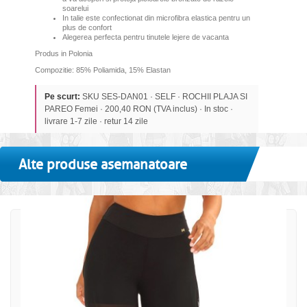
soarelui
In talie este confectionat din microfibra elastica pentru un
plus de confort
A
legerea perfecta pentru tinutele lejere de vacanta
Produs in Polonia
Compozitie: 85% Poliamida, 15% Elastan
Pe scurt:
SKU SES-DAN01 · SELF · ROCHII PLAJA SI
PAREO Femei · 200,40 RON (TVA inclus) · In stoc ·
livrare 1-7 zile · retur 14 zile
Alte produse asemanatoare