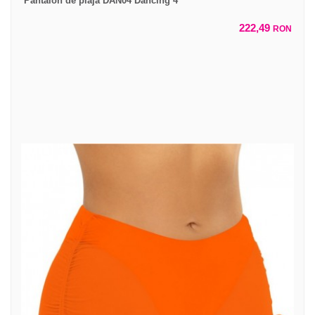
Pantalon de plaja DAN04 Dancing 4
222,49
RON