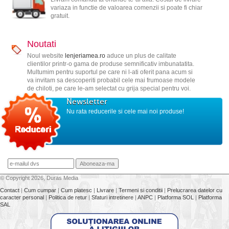
variaza in functie de valoarea comenzii si poate fi chiar
gratuit.
Noutati
Noul website
lenjeriamea.ro
aduce un plus de calitate
clientilor printr-o gama de produse semnificativ imbunatatita.
Multumim pentru suportul pe care ni l-ati oferit pana acum si
va invitam sa descoperiti probabil cele mai frumoase modele
de chiloti, pe care le-am selectat cu grija special pentru voi.
Newsletter
Nu rata reducerile si cele mai noi produse!
© Copyright 2026, Duras Media
Contact
|
Cum cumpar
|
Cum platesc
|
Livrare
|
Termeni si conditii
|
Prelucrarea datelor cu
caracter personal
|
Politica de retur
|
Sfaturi intretinere
|
ANPC
|
Platforma SOL
|
Platforma
SAL