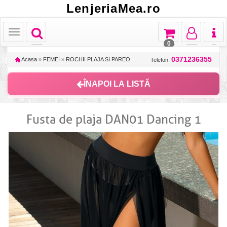
LenjeriaMea.ro
Toggle
Toggle
Toggle
Toggl
Toggle
navigation
navigation
navigation
naviga
navigation
0
0371236355
Acasa
»
FEMEI
»
ROCHII PLAJA SI PAREO
Telefon:
ÎNAPOI LA LISTĂ
Fusta de plaja DAN01 Dancing 1