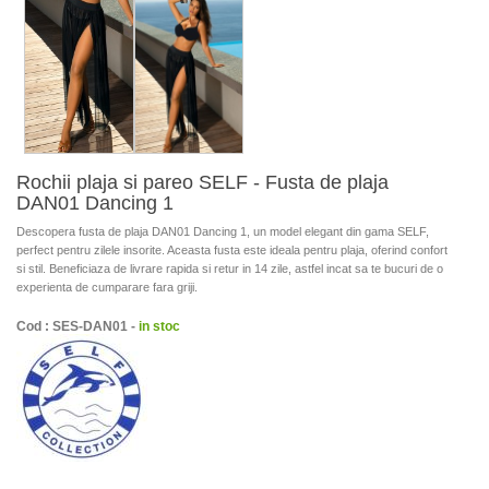
Rochii plaja si pareo SELF - Fusta de plaja
DAN01 Dancing 1
Descopera fusta de plaja DAN01 Dancing 1, un model elegant din gama SELF,
perfect pentru zilele insorite. Aceasta fusta este ideala pentru plaja, oferind confort
si stil. Beneficiaza de livrare rapida si retur in 14 zile, astfel incat sa te bucuri de o
experienta de cumparare fara griji.
Cod : SES-DAN01 -
in stoc