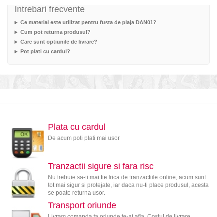
Intrebari frecvente
Ce material este utilizat pentru fusta de plaja DAN01?
Cum pot returna produsul?
Care sunt optiunile de livrare?
Pot plati cu cardul?
Plata cu cardul
De acum poti plati mai usor
Tranzactii sigure si fara risc
Nu trebuie sa-ti mai fie frica de tranzactiile online, acum sunt
tot mai sigur si protejate, iar daca nu-ti place produsul, acesta
se poate returna usor.
Transport oriunde
Livram comanda ta oriunde te-ai afla. Costul de livrare