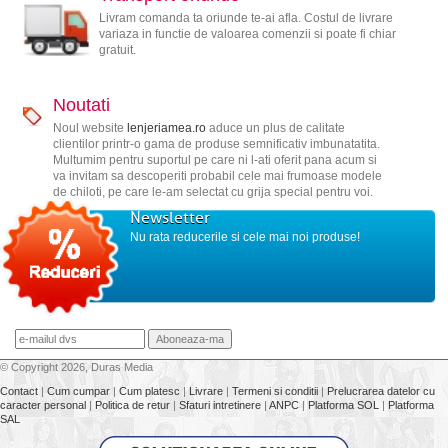
Livram comanda ta oriunde te-ai afla. Costul de livrare
variaza in functie de valoarea comenzii si poate fi chiar
gratuit.
Noutati
Noul website
lenjeriamea.ro
aduce un plus de calitate
clientilor printr-o gama de produse semnificativ imbunatatita.
Multumim pentru suportul pe care ni l-ati oferit pana acum si
va invitam sa descoperiti probabil cele mai frumoase modele
de chiloti, pe care le-am selectat cu grija special pentru voi.
Newsletter
Nu rata reducerile si cele mai noi produse!
© Copyright 2026, Duras Media
Contact
|
Cum cumpar
|
Cum platesc
|
Livrare
|
Termeni si conditii
|
Prelucrarea datelor cu
caracter personal
|
Politica de retur
|
Sfaturi intretinere
|
ANPC
|
Platforma SOL
|
Platforma
SAL