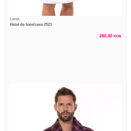
LandL
Halat de baie/casa 2521
285,40
RON