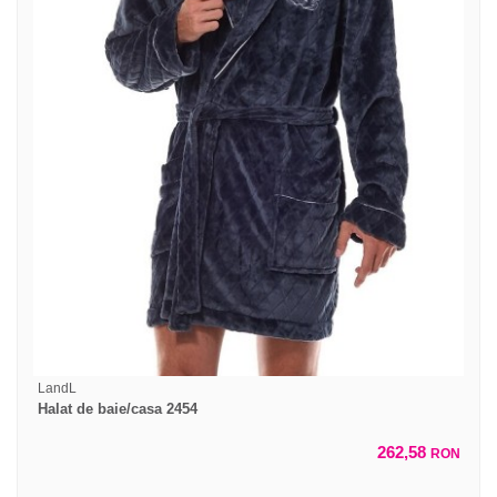
LandL
Halat de baie/casa 2454
262,58
RON