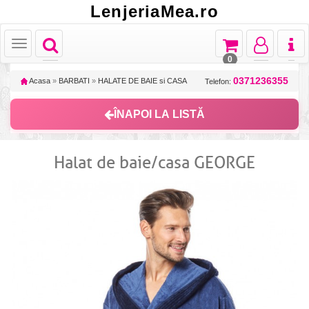
LenjeriaMea.ro
Toggle
Toggle
Toggle
Toggl
Toggle
navigation
navigation
navigation
naviga
navigation
0
0371236355
Acasa
»
BARBATI
»
HALATE DE BAIE si CASA
Telefon:
ÎNAPOI LA LISTĂ
Halat de baie/casa GEORGE