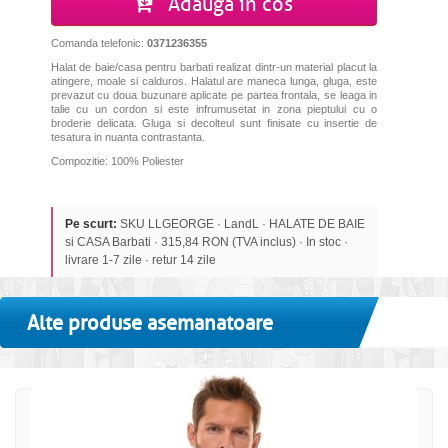
Adauga in cos
Comanda telefonic:
0371236355
Halat de baie/casa pentru barbati realizat dintr-un material placut la
atingere, moale si calduros. Halatul are maneca lunga, gluga, este
prevazut cu doua buzunare aplicate pe partea frontala, se leaga in
talie cu un cordon si este infrumusetat in zona pieptului cu o
broderie delicata. Gluga si decolteul sunt finisate cu insertie de
tesatura in nuanta contrastanta.
Compozitie: 100% Poliester
Pe scurt:
SKU LLGEORGE · LandL · HALATE DE BAIE
si CASA Barbati · 315,84 RON (TVA inclus) · In stoc ·
livrare 1-7 zile · retur 14 zile
Alte produse asemanatoare