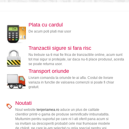
Plata cu cardul
De acum poti plati mai usor
Tranzactii sigure si fara risc
Nu trebuie sa-ti mai fie frica de tranzactiile online, acum sunt
tot mai sigur si protejate, iar daca nu-ti place produsul, acesta
se poate returna usor.
Transport oriunde
Livram comanda ta oriunde te-ai afla. Costul de livrare
variaza in functie de valoarea comenzii si poate fi chiar
gratuit.
Noutati
Noul website
lenjeriamea.ro
aduce un plus de calitate
clientilor printr-o gama de produse semnificativ imbunatatita.
Multumim pentru suportul pe care ni l-ati oferit pana acum si
va invitam sa descoperiti probabil cele mai frumoase modele
de chiloti, pe care le-am selectat cu grija special pentru voi.