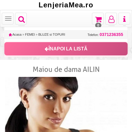
LenjeriaMea.ro
Toggle
Toggle
Toggle
Toggl
Toggle
navigation
navigation
navigation
naviga
navigation
0
0371236355
Acasa
»
FEMEI
»
BLUZE si TOPURI
Telefon:
ÎNAPOI LA LISTĂ
Maiou de dama AILIN