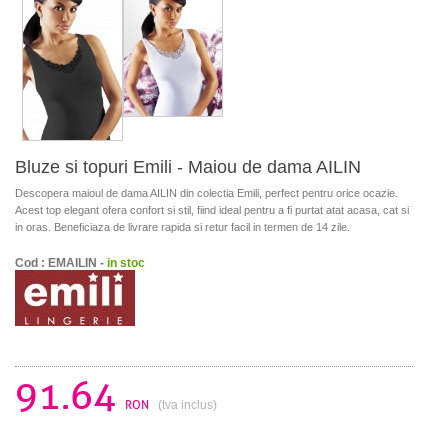
Bluze si topuri Emili - Maiou de dama AILIN
Descopera maioul de dama AILIN din colectia Emili, perfect pentru orice ocazie.
Acest top elegant ofera confort si stil, fiind ideal pentru a fi purtat atat acasa, cat si
in oras. Beneficiaza de livrare rapida si retur facil in termen de 14 zile.
Cod : EMAILIN -
in stoc
91.64
RON
(tva inclus)