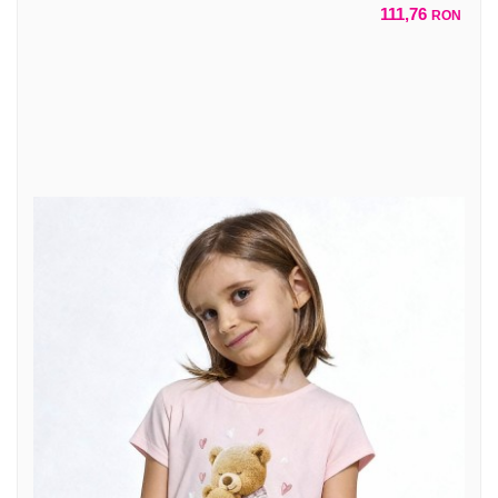
111,76
RON