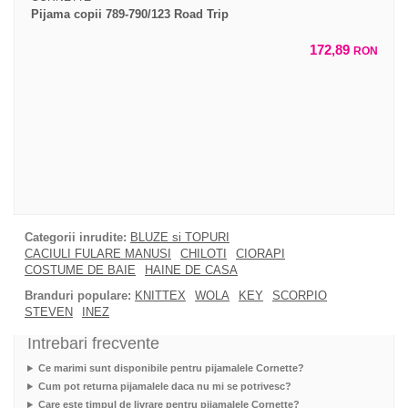
Pijama copii 789-790/123 Road Trip
172,89
RON
Categorii inrudite:
BLUZE si TOPURI
CACIULI FULARE MANUSI
CHILOTI
CIORAPI
COSTUME DE BAIE
HAINE DE CASA
Branduri populare:
KNITTEX
WOLA
KEY
SCORPIO
STEVEN
INEZ
Intrebari frecvente
Ce marimi sunt disponibile pentru pijamalele Cornette?
Cum pot returna pijamalele daca nu mi se potrivesc?
Care este timpul de livrare pentru pijamalele Cornette?