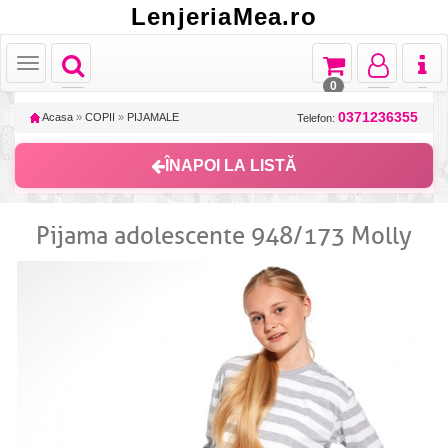
LenjeriaMea.ro
Toggle
Toggle
Toggle
Toggl
Toggle
navigation
navigation
navigation
naviga
navigation
0
0371236355
Acasa
»
COPII
»
PIJAMALE
Telefon:
ÎNAPOI LA LISTĂ
Pijama adolescente 948/173 Molly