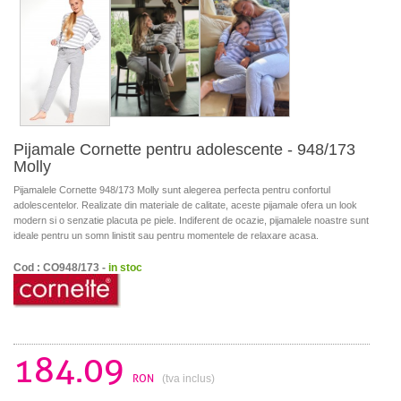
Pijamale Cornette pentru adolescente - 948/173
Molly
Pijamalele Cornette 948/173 Molly sunt alegerea perfecta pentru confortul
adolescentelor. Realizate din materiale de calitate, aceste pijamale ofera un look
modern si o senzatie placuta pe piele. Indiferent de ocazie, pijamalele noastre sunt
ideale pentru un somn linistit sau pentru momentele de relaxare acasa.
Cod : CO948/173 -
in stoc
184.09
RON
(tva inclus)