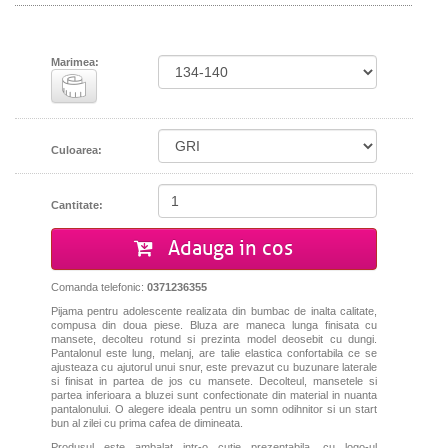
Marimea:
Culoarea:
Cantitate:
Adauga in cos
Comanda telefonic:
0371236355
Pijama pentru adolescente realizata din bumbac de inalta calitate,
compusa din doua piese. Bluza are maneca lunga finisata cu
mansete, decolteu rotund si prezinta model deosebit cu dungi.
Pantalonul este lung, melanj, are talie elastica confortabila ce se
ajusteaza cu ajutorul unui snur, este prevazut cu buzunare laterale
si finisat in partea de jos cu mansete. Decolteul, mansetele si
partea inferioara a bluzei sunt confectionate din material in nuanta
pantalonului. O alegere ideala pentru un somn odihnitor si un start
bun al zilei cu prima cafea de dimineata.
Produsul este ambalat intr-o cutie prezentabila, cu logo-ul