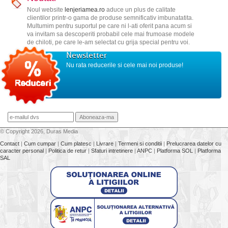
Noul website
lenjeriamea.ro
aduce un plus de calitate
clientilor printr-o gama de produse semnificativ imbunatatita.
Multumim pentru suportul pe care ni l-ati oferit pana acum si
va invitam sa descoperiti probabil cele mai frumoase modele
de chiloti, pe care le-am selectat cu grija special pentru voi.
Newsletter
Nu rata reducerile si cele mai noi produse!
© Copyright 2026, Duras Media
Contact
|
Cum cumpar
|
Cum platesc
|
Livrare
|
Termeni si conditii
|
Prelucrarea datelor cu
caracter personal
|
Politica de retur
|
Sfaturi intretinere
|
ANPC
|
Platforma SOL
|
Platforma
SAL