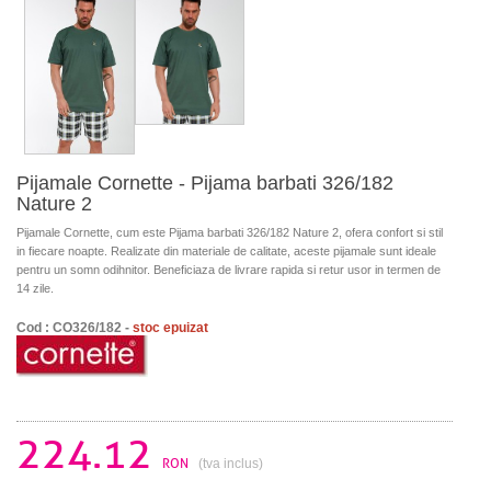
Pijamale Cornette - Pijama barbati 326/182
Nature 2
Pijamale Cornette, cum este Pijama barbati 326/182 Nature 2, ofera confort si stil
in fiecare noapte. Realizate din materiale de calitate, aceste pijamale sunt ideale
pentru un somn odihnitor. Beneficiaza de livrare rapida si retur usor in termen de
14 zile.
Cod : CO326/182 -
stoc epuizat
224.12
RON
(tva inclus)