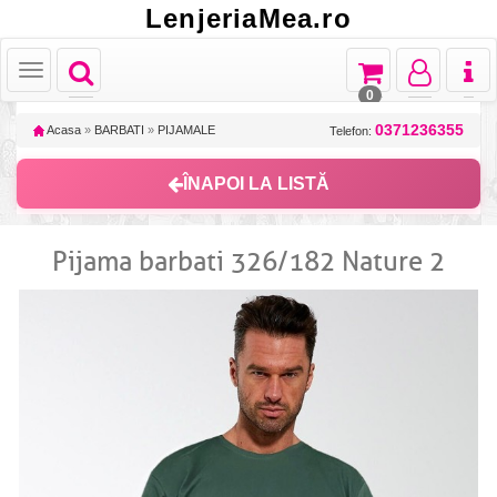
LenjeriaMea.ro
Toggle
Toggle
Toggle
Toggl
Toggle
navigation
navigation
navigation
naviga
navigation
0
0371236355
Acasa
»
BARBATI
»
PIJAMALE
Telefon:
ÎNAPOI LA LISTĂ
Pijama barbati 326/182 Nature 2