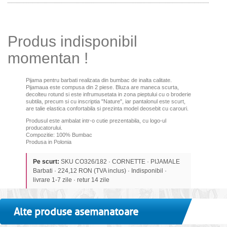
Produs indisponibil
momentan !
Pijama pentru barbati realizata din bumbac de inalta calitate.
Pijamaua este compusa din 2 piese. Bluza are maneca scurta,
decolteu rotund si este infrumusetata in zona pieptului cu o broderie
subtila, precum si cu inscriptia "Nature", iar pantalonul este scurt,
are talie elastica confortabila si prezinta model deosebit cu carouri.
Produsul este ambalat intr-o cutie prezentabila, cu logo-ul
producatorului.
Compozitie: 100% Bumbac
Produsa in Polonia
Pe scurt:
SKU CO326/182 · CORNETTE · PIJAMALE
Barbati · 224,12 RON (TVA inclus) · Indisponibil ·
livrare 1-7 zile · retur 14 zile
Alte produse asemanatoare