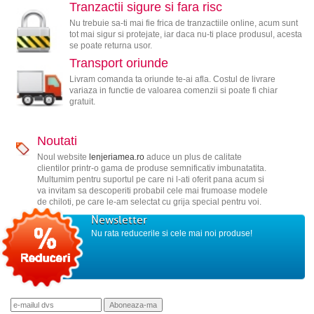
Tranzactii sigure si fara risc
Nu trebuie sa-ti mai fie frica de tranzactiile online, acum sunt
tot mai sigur si protejate, iar daca nu-ti place produsul, acesta
se poate returna usor.
Transport oriunde
Livram comanda ta oriunde te-ai afla. Costul de livrare
variaza in functie de valoarea comenzii si poate fi chiar
gratuit.
Noutati
Noul website
lenjeriamea.ro
aduce un plus de calitate
clientilor printr-o gama de produse semnificativ imbunatatita.
Multumim pentru suportul pe care ni l-ati oferit pana acum si
va invitam sa descoperiti probabil cele mai frumoase modele
de chiloti, pe care le-am selectat cu grija special pentru voi.
Newsletter
Nu rata reducerile si cele mai noi produse!