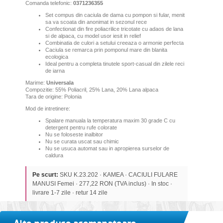
Comanda telefonic:
0371236355
Set compus din caciula de dama cu pompon si fular, menit
sa va scoata din anonimat in sezonul rece
Confectionat din fire poliacrilice tricotate cu adaos de lana
si de alpaca, cu model usor iesit in relief
Combinatia de culori a setului creeaza o armonie perfecta
Caciula
se remarca prin pomponul mare din blanita
ecologica
I
deal pentru a completa tinutele sport-casual din zilele reci
de iarna
Marime:
Universala
Compozitie: 55% Poliacril, 25% Lana, 20% Lana alpaca
Tara de origine: Polonia
Mod de intretinere:
Spalare manuala la temperatura maxim 30 grade C cu
detergent pentru rufe colorate
Nu se foloseste inalbitor
Nu se curata uscat sau chimic
Nu se usuca automat sau in apropierea surselor de
caldura
Pe scurt:
SKU K.23.202 · KAMEA · CACIULI FULARE
MANUSI Femei · 277,22 RON (TVA inclus) · In stoc ·
livrare 1-7 zile · retur 14 zile