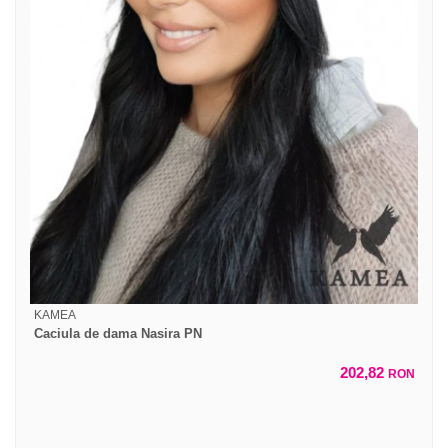
KAMEA
Caciula de dama Nasira PN
202,82
RON