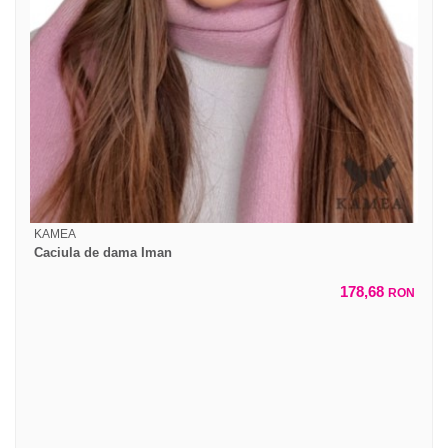
KAMEA
Caciula de dama Iman
178,68
RON