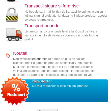
Tranzactii sigure si fara risc
Nu trebuie sa-ti mai fie frica de tranzactiile online, acum sunt
tot mai sigur si protejate, iar daca nu-ti place produsul, acesta
se poate returna usor.
Transport oriunde
Livram comanda ta oriunde te-ai afla. Costul de livrare
variaza in functie de valoarea comenzii si poate fi chiar
gratuit.
Noutati
Noul website
lenjeriamea.ro
aduce un plus de calitate
clientilor printr-o gama de produse semnificativ imbunatatita.
Multumim pentru suportul pe care ni l-ati oferit pana acum si
va invitam sa descoperiti probabil cele mai frumoase modele
de chiloti, pe care le-am selectat cu grija special pentru voi.
Newsletter
Nu rata reducerile si cele mai noi produse!