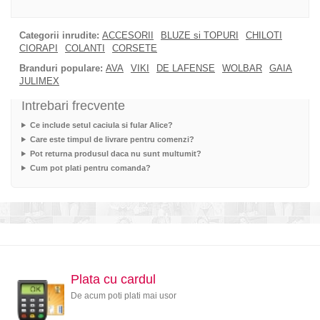
Categorii inrudite:
ACCESORII
BLUZE si TOPURI
CHILOTI
CIORAPI
COLANTI
CORSETE
Branduri populare:
AVA
VIKI
DE LAFENSE
WOLBAR
GAIA
JULIMEX
Intrebari frecvente
Ce include setul caciula si fular Alice?
Care este timpul de livrare pentru comenzi?
Pot returna produsul daca nu sunt multumit?
Cum pot plati pentru comanda?
Plata cu cardul
De acum poti plati mai usor