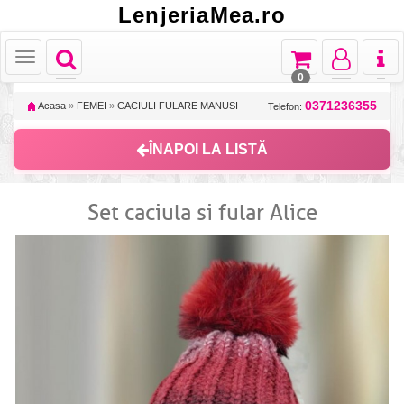
LenjeriaMea.ro
Toggle
Toggle
Toggle
Toggl
Toggle
navigation
navigation
navigation
naviga
navigation
0
0371236355
Acasa
»
FEMEI
»
CACIULI FULARE MANUSI
Telefon:
ÎNAPOI LA LISTĂ
Set caciula si fular Alice