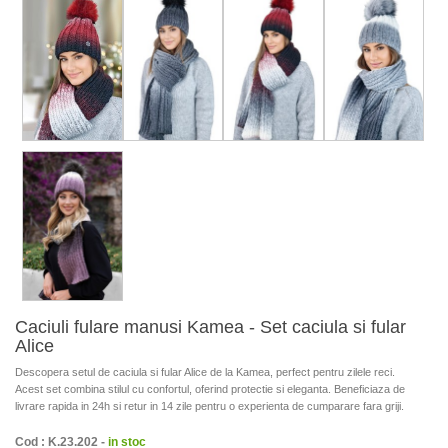
Caciuli fulare manusi Kamea - Set caciula si fular
Alice
Descopera setul de caciula si fular Alice de la Kamea, perfect pentru zilele reci.
Acest set combina stilul cu confortul, oferind protectie si eleganta. Beneficiaza de
livrare rapida in 24h si retur in 14 zile pentru o experienta de cumparare fara griji.
Cod : K.23.202 -
in stoc